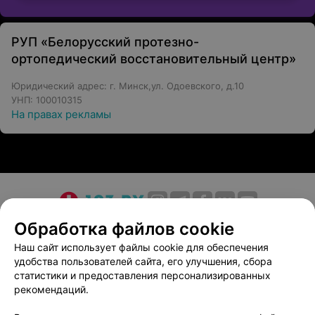
РУП «Белорусский протезно-
ортопедический восстановительный центр»
Юридический адрес: г. Минск,ул. Одоевского, д.10
УНП: 100010315
На правах рекламы
О проекте
Новости проекта
Размещение рекламы
Обработка файлов cookie
Медицинский маркетинг
Публичный договор
Наш сайт использует файлы cookie для обеспечения
удобства пользователей сайта, его улучшения, сбора
Пользовательское соглашение
Способы оплаты
статистики и предоставления персонализированных
Вакансии
Партнеры
рекомендаций.
Написать руководителю 103.by